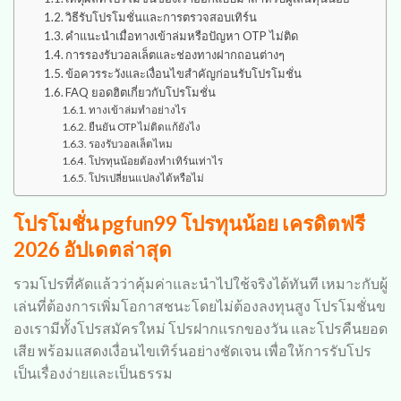
วิธีรับโปรโมชั่นและการตรวจสอบเทิร์น
คำแนะนำเมื่อทางเข้าล่มหรือปัญหา OTP ไม่ติด
การรองรับวอลเล็ตและช่องทางฝากถอนต่างๆ
ข้อควรระวังและเงื่อนไขสําคัญก่อนรับโปรโมชั่น
FAQ ยอดฮิตเกี่ยวกับโปรโมชั่น
ทางเข้าล่มทำอย่างไร
ยืนยัน OTP ไม่ติดแก้ยังไง
รองรับวอลเล็ตไหม
โปรทุนน้อยต้องทำเทิร์นเท่าไร
โปรเปลี่ยนแปลงได้หรือไม่
โปรโมชั่น pgfun99 โปรทุนน้อย เครดิตฟรี
2026 อัปเดตล่าสุด
รวมโปรที่คัดแล้วว่าคุ้มค่าและนำไปใช้จริงได้ทันที เหมาะกับผู้
เล่นที่ต้องการเพิ่มโอกาสชนะโดยไม่ต้องลงทุนสูง โปรโมชั่นข
องเรามีทั้งโปรสมัครใหม่ โปรฝากแรกของวัน และโปรคืนยอด
เสีย พร้อมแสดงเงื่อนไขเทิร์นอย่างชัดเจน เพื่อให้การรับโปร
เป็นเรื่องง่ายและเป็นธรรม