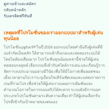
ดูทางเข้าและสมัคร
กลับหน้าหลัก
รับเครดิตฟรีทันที
เหตุผลที่โปรโมชั่นของเราออกแบบมาสำหรับผู้เล่น
ทุนน้อย
โปรโมชั่น pgfun99 ในปี 2026 ออกแบบโดยคำนึงถึงผู้เล่นที่มี
งบจำกัดเป็นหลัก ให้สามารถเข้าถึงเกมและทดลองระบบได้
โดยไม่ต้องเสี่ยงมาก โปรโมชั่นทุนน้อยเหล่านี้ช่วยให้ผู้เล่น
ทดสอบกลยุทธ์ เลือกเกมที่เข้ากับสไตล์การเล่น และเรียนรู้การ
จัดการงบประมาณอย่างมีวินัย เพื่อให้มีโอกาสเพิ่มยอดชนะ
เมื่อเวลาผ่านไป เราระบุเงื่อนไขเทิร์นชัดเจนและแสดงรายการ
เกมที่ร่วมโปร เพื่อช่วยให้ผู้เล่นวางแผนการเดิมพันและ
คำนวณโอกาสในการถอนจริงได้สะดวก ระบบยังมีการแยก
ประเภทโปรโมชั่นตามระดับความเสี่ยง ทำให้ผู้เล่นเลือกรับ
โปรที่เข้ากับเป้าหมายของตนเอง